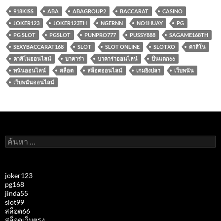
918KISS
ABA
ABAGROUP2
BACCARAT
CASINO
JOKER123
JOKER123TH
NGERNN
NO1HUAY
PG
PG SLOT
PGSLOT
PUNPRO777
PUSSY888
SAGAME168TH
SEXYBACCARAT168
SLOT
SLOT ONLINE
SLOTXO
คาสิโน
คาสิโนออนไลน์
บาคาร่า
บาคาร่าออนไลน์
ปั่นแตก66
พนันออนไลน์
สล็อต
สล็อตออนไลน์
เกมยิงปลา
เว็บพนัน
เว็บพนันออนไลน์
ค้นหา
สำหรับ:
joker123
pg168
jinda55
slot99
สล็อต66
สล็อตเว็บตรง