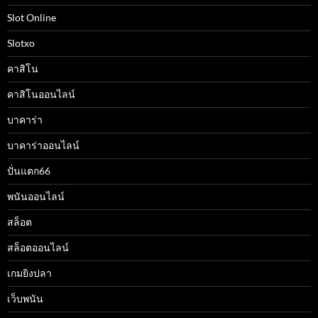
Slot Online
Slotxo
คาสิโน
คาสิโนออนไลน์
บาคาร่า
บาคาร่าออนไลน์
ปั่นแตก66
พนันออนไลน์
สล็อต
สล็อตออนไลน์
เกมยิงปลา
เว็บพนัน