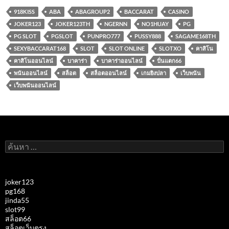
918KISS
ABA
ABAGROUP2
BACCARAT
CASINO
JOKER123
JOKER123TH
NGERNN
NO1HUAY
PG
PG SLOT
PGSLOT
PUNPRO777
PUSSY888
SAGAME168TH
SEXYBACCARAT168
SLOT
SLOT ONLINE
SLOTXO
คาสิโน
คาสิโนออนไลน์
บาคาร่า
บาคาร่าออนไลน์
ปั่นแตก66
พนันออนไลน์
สล็อต
สล็อตออนไลน์
เกมยิงปลา
เว็บพนัน
เว็บพนันออนไลน์
ค้นหา
สำหรับ:
joker123
pg168
jinda55
slot99
สล็อต66
สล็อตเว็บตรง