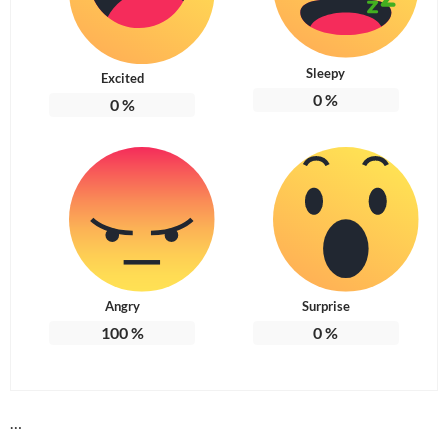
Sleepy
Excited
0
%
0
%
Angry
Surprise
100
%
0
%
…