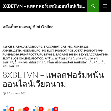
ค้นหา
8XBETVN – แพลตฟอร์มพนันออนไลน์เวียดนาม
ข้าม
เมนูหลัก
ไป
ยัง
เนื้อหา
คลังเก็บหมวดหมู่: Slot Online
918KISS
,
ABA
,
ABAGROUP2
,
BACCARAT
,
CASINO
,
JOKER123
,
JOKER123TH
,
NGERNN
,
PG
,
PG SLOT
,
PGSLOT
,
PGSLOT77
,
PGSLOT9999
,
PUNPRO66
,
PUNPRO777
,
PUSSY888
,
SAGAME168TH
,
SEXYBACCARAT168
,
SLOT
,
SLOT ONLINE
,
SLOTXO
,
คาสิโน
,
คาสิโนออนไลน์
,
บาคาร่า
,
บาคาร่า
ออนไลน์
,
ปั่นแตก66
,
พนันออนไลน์
,
สล็อต
,
สล็อตออนไลน์
,
เกมยิงปลา
,
เว็บพนัน
,
เว็บ
พนันออนไลน์
8XBETVN – แพลตฟอร์มพนัน
ออนไลน์เวียดนาม
15 ตุลาคม 2024
0
0
0
0