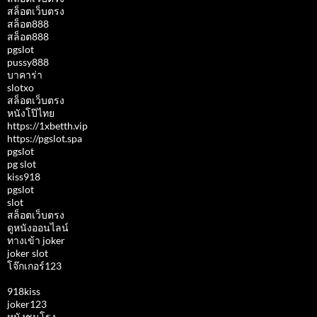
สล็อตเว็บตรง
สล็อต888
สล็อต888
pgslot
pussy888
บาคาร่า
slotxo
สล็อตเว็บตรง
หนังโป๊ไทย
https://1xbetth.vip
https://pgslot.spa
pgslot
pg slot
kiss918
pgslot
slot
สล็อตเว็บตรง
ดูหนังออนไลน์
ทางเข้า joker
joker slot
โจ๊กเกอร์123
918kiss
joker123
หนังชนโรง