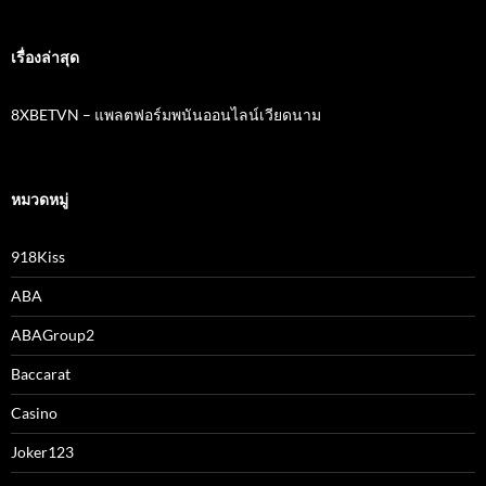
เรื่องล่าสุด
8XBETVN – แพลตฟอร์มพนันออนไลน์เวียดนาม
หมวดหมู่
918Kiss
ABA
ABAGroup2
Baccarat
Casino
Joker123