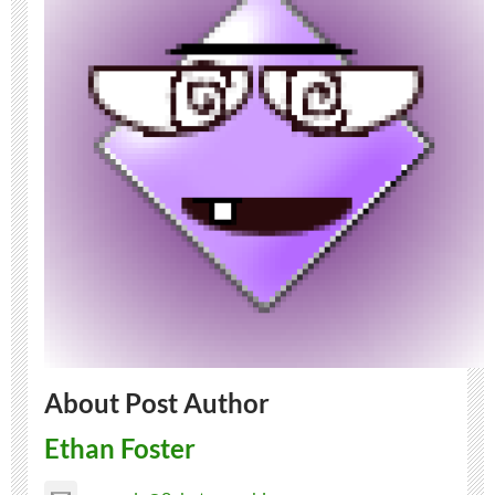
About Post Author
Ethan Foster