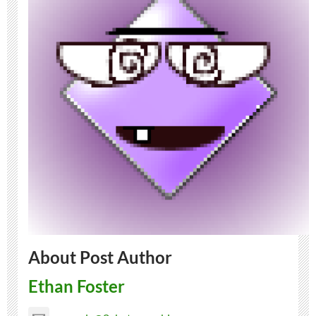
About Post Author
Ethan Foster