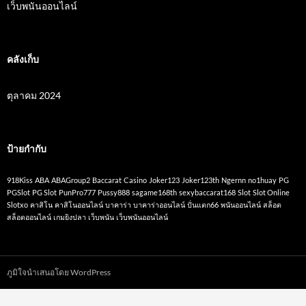
เว็บพนันออนไลน์
คลังเก็บ
ตุลาคม 2024
ป้ายกำกับ
918Kiss
ABA
ABAGroup2
Baccarat
Casino
Joker123
Joker123th
Ngernn
no1huay
PG
PGSlot
PG Slot
PunPro777
Pussy888
sagame168th
sexybaccarat168
Slot
Slot Online
Slotxo
คาสิโน
คาสิโนออนไลน์
บาคาร่า
บาคาร่าออนไลน์
ปั่นแตก66
พนันออนไลน์
สล็อต
สล็อตออนไลน์
เกมยิงปลา
เว็บพนัน
เว็บพนันออนไลน์
ภูมิใจนำเสนอโดย WordPress