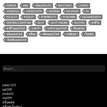
918KISS
ABA
ABAGROUP2
BACCARAT
CASINO
JOKER123
JOKER123TH
NGERNN
NO1HUAY
PG
PG SLOT
PGSLOT
PUNPRO777
PUSSY888
SAGAME168TH
SEXYBACCARAT168
SLOT
SLOT ONLINE
SLOTXO
คาสิโน
คาสิโนออนไลน์
บาคาร่า
บาคาร่าออนไลน์
ปั่นแตก66
พนันออนไลน์
สล็อต
สล็อตออนไลน์
เกมยิงปลา
เว็บพนัน
เว็บพนันออนไลน์
ค้นหา
สำหรับ:
joker123
pg168
jinda55
slot99
สล็อต66
สล็อตเว็บตรง