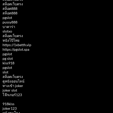
สล็อตเว็บตรง
สล็อต888
สล็อต888
pgslot
pussy888
บาคาร่า
slotxo
สล็อตเว็บตรง
หนังโป๊ไทย
https://1xbetth.vip
https://pgslot.spa
pgslot
pg slot
kiss918
pgslot
slot
สล็อตเว็บตรง
ดูหนังออนไลน์
ทางเข้า joker
joker slot
โจ๊กเกอร์123
918kiss
joker123
หนังชนโรง