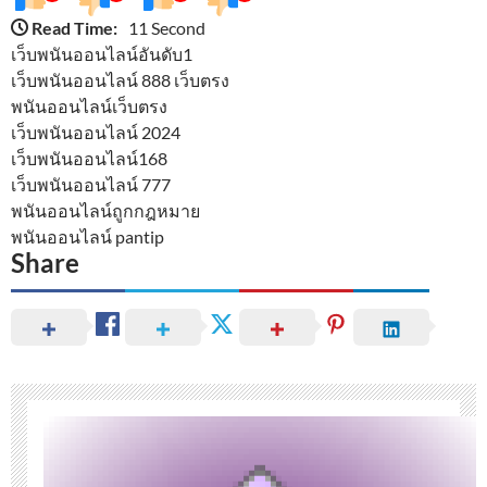
Read Time:
11 Second
เว็บพนันออนไลน์อันดับ1
เว็บพนันออนไลน์ 888 เว็บตรง
พนันออนไลน์เว็บตรง
เว็บพนันออนไลน์ 2024
เว็บพนันออนไลน์168
เว็บพนันออนไลน์ 777
พนันออนไลน์ถูกกฎหมาย
พนันออนไลน์ pantip
Share