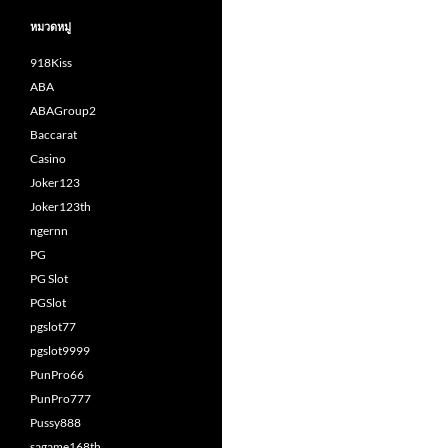
หมวดหมู่
918Kiss
ABA
ABAGroup2
Baccarat
Casino
Joker123
Joker123th
ngernn
PG
PG Slot
PGSlot
pgslot77
pgslot9999
PunPro66
PunPro777
Pussy888
sagame168th