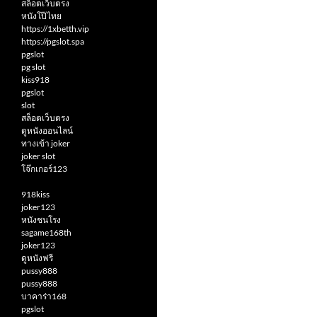
สล็อตเว็บตรง
หนังโป๊ไทย
https://1xbetth.vip
https://pgslot.spa
pgslot
pg slot
kiss918
pgslot
slot
สล็อตเว็บตรง
ดูหนังออนไลน์
ทางเข้า joker
joker slot
โจ๊กเกอร์123
918kiss
joker123
หนังชนโรง
sagame168th
joker123
ดูหนังฟรี
pussy888
pussy888
บาคาร่า168
pgslot