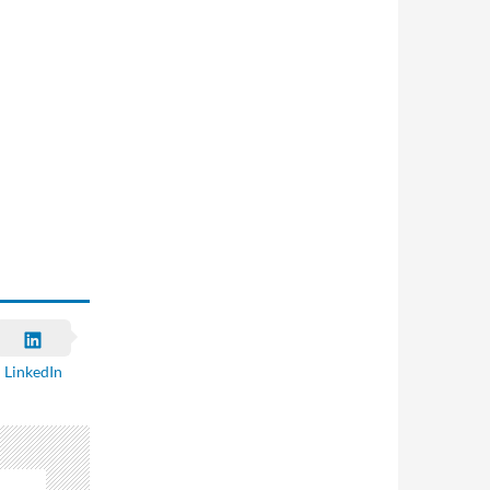
LinkedIn