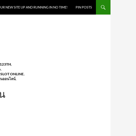
OUR NEW SITE UP AND RUNNING IN NO TIME!
PIN POSTS
123TH
,
6
,
,
SLOT ONLINE
,
ันออนไลน์
,
ัน