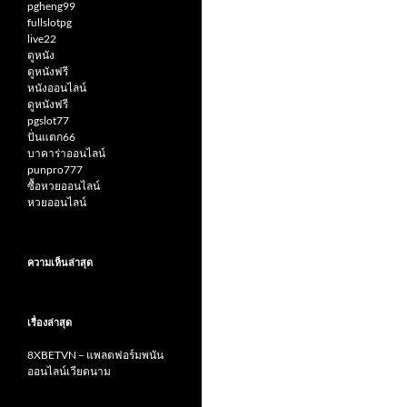
pgheng99
fullslotpg
live22
ดูหนัง
ดูหนังฟรี
หนังออนไลน์
ดูหนังฟรี
pgslot77
ปั่นแตก66
บาคาร่าออนไลน์
punpro777
ซื้อหวยออนไลน์
หวยออนไลน์
ความเห็นล่าสุด
เรื่องล่าสุด
8XBETVN – แพลตฟอร์มพนัน
ออนไลน์เวียดนาม