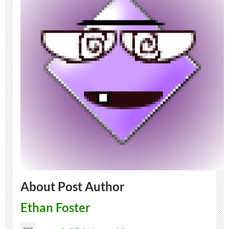
About Post Author
Ethan Foster