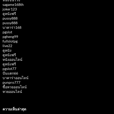
sagame168th
joker123
ดูหนังฟรี
pussy888
pussy888
บาคาร่า168
pgslot
pgheng99
fullslotpg
live22
ดูหนัง
ดูหนังฟรี
หนังออนไลน์
ดูหนังฟรี
pgslot77
ปั่นแตก66
บาคาร่าออนไลน์
punpro777
ซื้อหวยออนไลน์
หวยออนไลน์
ความเห็นล่าสุด