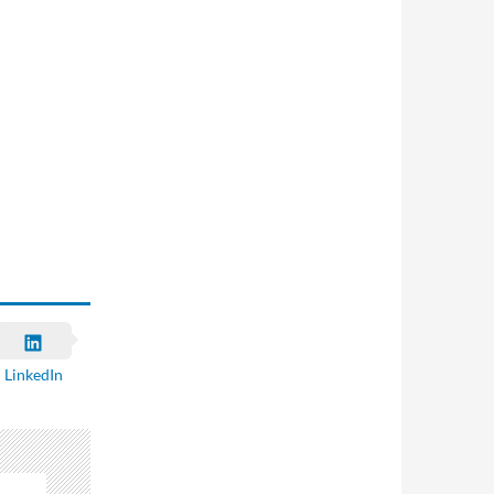
LinkedIn