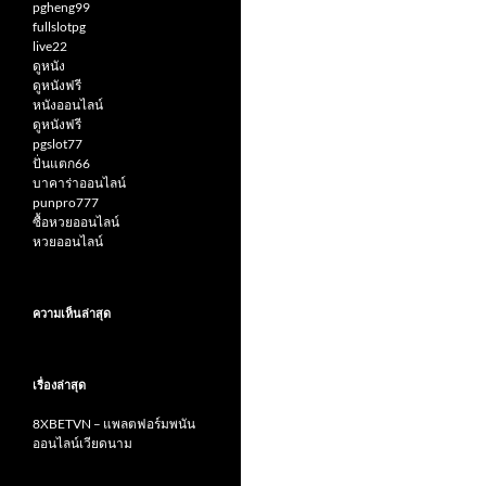
pgheng99
fullslotpg
live22
ดูหนัง
ดูหนังฟรี
หนังออนไลน์
ดูหนังฟรี
pgslot77
ปั่นแตก66
บาคาร่าออนไลน์
punpro777
ซื้อหวยออนไลน์
หวยออนไลน์
ความเห็นล่าสุด
เรื่องล่าสุด
8XBETVN – แพลตฟอร์มพนัน
ออนไลน์เวียดนาม