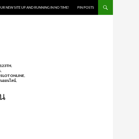
OUR NEW SITE UP AND RUNNING IN NO TIME!
PIN POSTS
123TH
,
6
,
,
SLOT ONLINE
,
ันออนไลน์
,
ัน