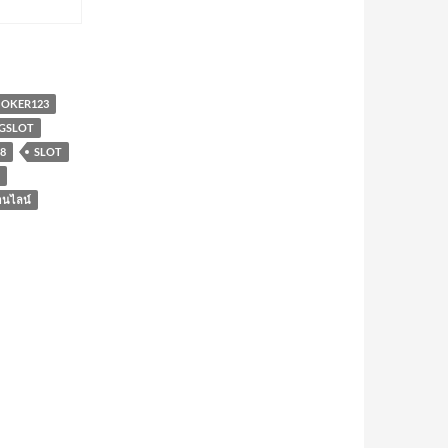
JOKER123
GSLOT
8
SLOT
อนไลน์