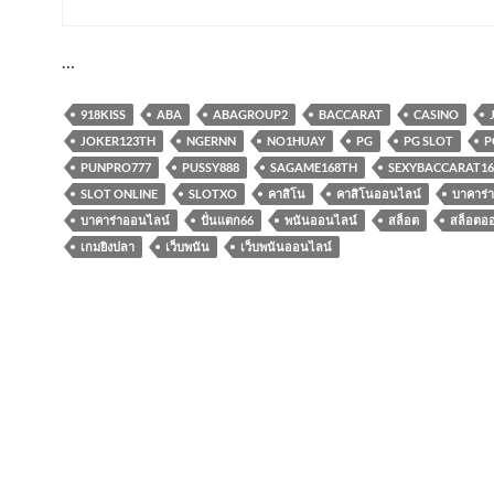
…
918KISS
ABA
ABAGROUP2
BACCARAT
CASINO
JOKER123TH
NGERNN
NO1HUAY
PG
PG SLOT
P
PUNPRO777
PUSSY888
SAGAME168TH
SEXYBACCARAT16
SLOT ONLINE
SLOTXO
คาสิโน
คาสิโนออนไลน์
บาคาร่า
บาคาร่าออนไลน์
ปั่นแตก66
พนันออนไลน์
สล็อต
สล็อตอ
เกมยิงปลา
เว็บพนัน
เว็บพนันออนไลน์