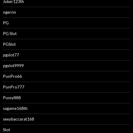
Joker123th
ngernn
PG
PG Slot
PGSlot
pgslot77
pgslot9999
PunPro66
PunPro777
Pussy888
sagame168th
sexybaccarat168
Slot