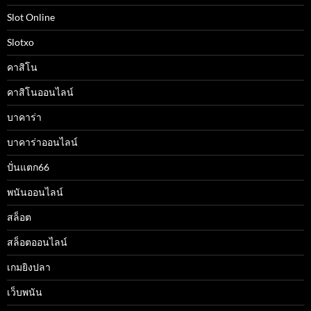
Slot Online
Slotxo
คาสิโน
คาสิโนออนไลน์
บาคาร่า
บาคาร่าออนไลน์
ปั่นแตก66
พนันออนไลน์
สล็อต
สล็อตออนไลน์
เกมยิงปลา
เว็บพนัน