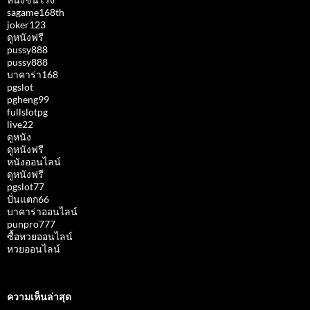
sagame168th
joker123
ดูหนังฟรี
pussy888
pussy888
บาคาร่า168
pgslot
pgheng99
fullslotpg
live22
ดูหนัง
ดูหนังฟรี
หนังออนไลน์
ดูหนังฟรี
pgslot77
ปั่นแตก66
บาคาร่าออนไลน์
punpro777
ซื้อหวยออนไลน์
หวยออนไลน์
ความเห็นล่าสุด