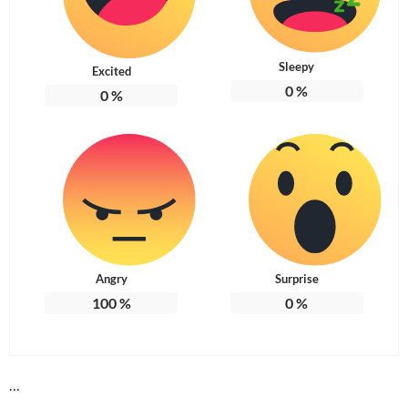
Sleepy
Excited
0
%
0
%
Angry
Surprise
100
%
0
%
…